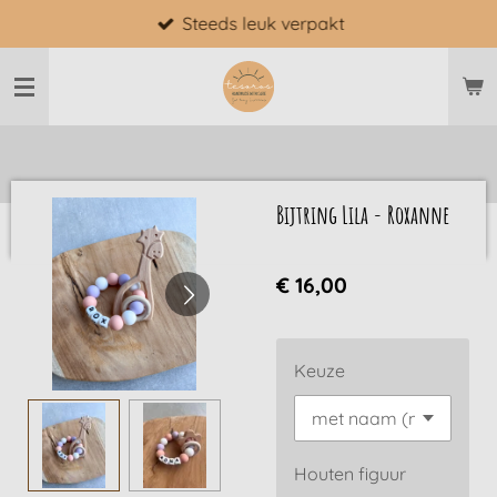
Steeds leuk verpakt
Ga
direct
naar
de
hoofdinhoud
Bijtring Lila - Roxanne
€ 16,00
Keuze
Houten figuur