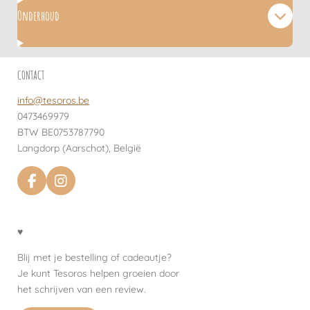
Onderhoud
CONTACT
info@tesoros.be
0473469979
BTW BE0753787790
Langdorp (Aarschot), België
F
I
a
n
c
s
e
t
♥
b
a
o
g
Blij met je bestelling of cadeautje?
o
r
Je kunt Tesoros helpen groeien door
k
a
het schrijven van een review.
m