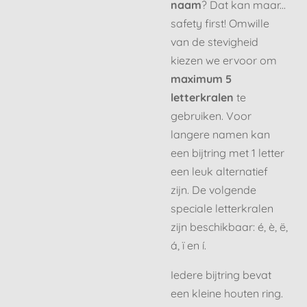
naam
? Dat kan maar...
safety first! Omwille
van de stevigheid
kiezen we ervoor om
maximum 5
letterkralen
te
gebruiken. Voor
langere namen kan
een bijtring met 1 letter
een leuk alternatief
zijn. De volgende
speciale letterkralen
zijn beschikbaar: é, è, ë,
á, ï en í.
Iedere bijtring bevat
een kleine houten ring.