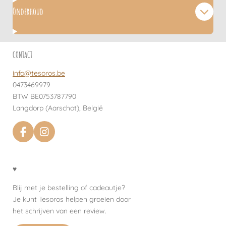
Onderhoud
CONTACT
info@tesoros.be
0473469979
BTW BE0753787790
Langdorp (Aarschot), België
F
I
a
n
c
s
e
t
♥
b
a
o
g
Blij met je bestelling of cadeautje?
o
r
Je kunt Tesoros helpen groeien door
k
a
het schrijven van een review.
m