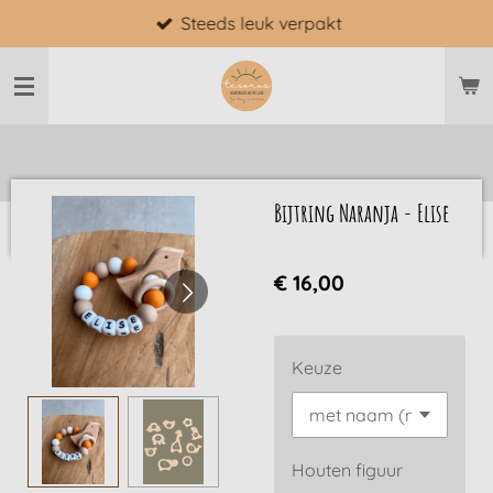
Steeds leuk verpakt
Ga
direct
naar
de
hoofdinhoud
Bijtring Naranja - Elise
€ 16,00
Keuze
Houten figuur