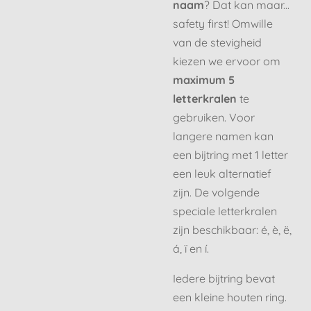
naam
? Dat kan maar...
safety first! Omwille
van de stevigheid
kiezen we ervoor om
maximum 5
letterkralen
te
gebruiken. Voor
langere namen kan
een bijtring met 1 letter
een leuk alternatief
zijn. De volgende
speciale letterkralen
zijn beschikbaar: é, è, ë,
á, ï en í.
Iedere bijtring bevat
een kleine houten ring.