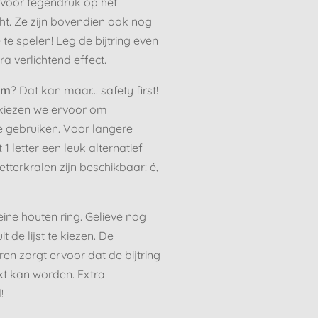
g voor tegendruk op het
cht. Ze zijn bovendien ook nog
e spelen! Leg de bijtring even
ra verlichtend effect.
am
? Dat kan maar... safety first!
 kiezen we ervoor om
e gebruiken. Voor langere
1 letter een leuk alternatief
etterkralen zijn beschikbaar: é,
eine houten ring. Gelieve nog
t de lijst te kiezen. De
en zorgt ervoor dat de bijtring
t kan worden. Extra
!