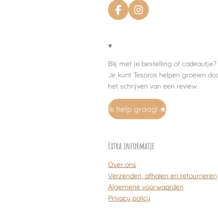
F
I
a
n
c
s
e
t
♥
b
a
o
g
Blij met je bestelling of cadeautje?
o
r
Je kunt Tesoros helpen groeien do
k
a
het schrijven van een review.
m
Ik help graag! ★
Extra informatie
Over ons
Verzenden, afhalen en retourneren
Algemene voorwaarden
Privacy policy