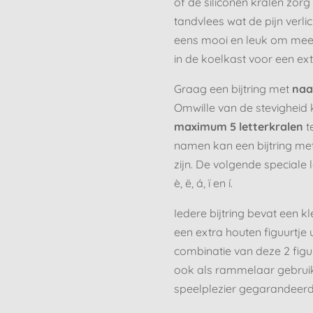
of de siliconen kralen zor
tandvlees wat de pijn verli
eens mooi en leuk om mee t
in de koelkast voor een ext
Graag een bijtring met
na
Omwille van de stevigheid
maximum 5 letterkralen
t
namen kan een bijtring met 
zijn. De volgende speciale l
è, ë, á, ï en í.
Iedere bijtring bevat een kl
een extra houten figuurtje ui
combinatie van deze 2 figur
ook als rammelaar gebruik
speelplezier gegarandeerd