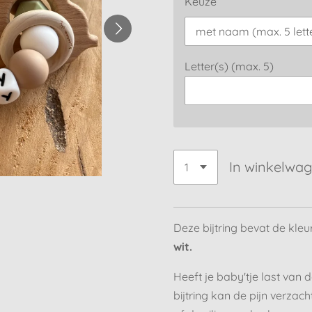
Keuze
Letter(s) (max. 5)
In winkelwa
Deze bijtring bevat de kle
wit.
Heeft je baby'tje last va
bijtring kan de pijn verzac