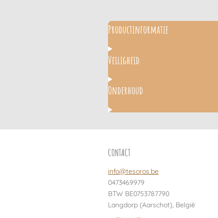
Productinformatie
Veiligheid
Onderhoud
CONTACT
info@tesoros.be
0473469979
BTW BE0753787790
Langdorp (Aarschot), België