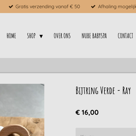
Gratis verzending vanaf € 50
Afhaling mogelij
HOME
SHOP
OVER ONS
NUBE BABYSPA
CONTACT
Bijtring Verde - Ray
€ 16,00