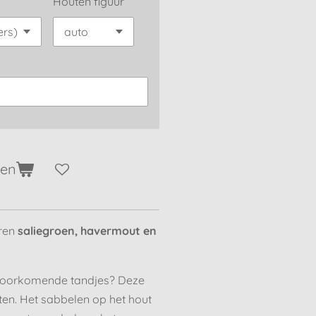
Houten figuur
gen
uren
saliegroen, havermout en
n doorkomende tandjes? Deze
hten. Het sabbelen op het hout