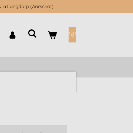
k in Langdorp (Aarschot)
SALE