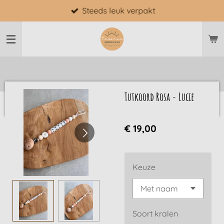
Steeds leuk verpakt
Ga
direct
naar
de
hoofdinhoud
Tutkoord Rosa - Lucie
€ 19,00
Keuze
Soort kralen