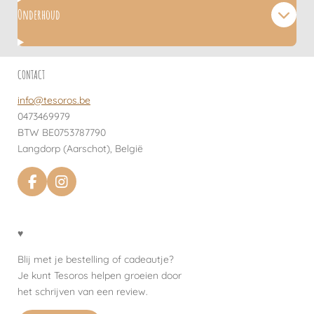
Onderhoud
CONTACT
info@tesoros.be
0473469979
BTW BE0753787790
Langdorp (Aarschot), België
F
I
a
n
c
s
e
t
♥
b
a
o
g
Blij met je bestelling of cadeautje?
o
r
Je kunt Tesoros helpen groeien door
k
a
het schrijven van een review.
m