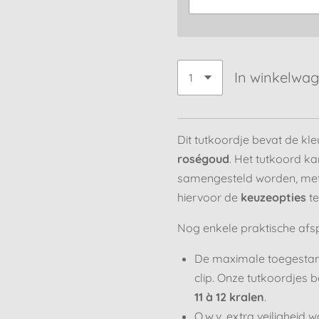
In winkelwa
Dit tutkoordje bevat de kl
roségoud
. Het tutkoord k
samengesteld worden, met
hiervoor de
keuzeopties
te
Nog enkele praktische afsp
De maximale toegestan
clip. Onze tutkoordjes
11 à 12 kralen
.
O.w.v. extra veiligheid w