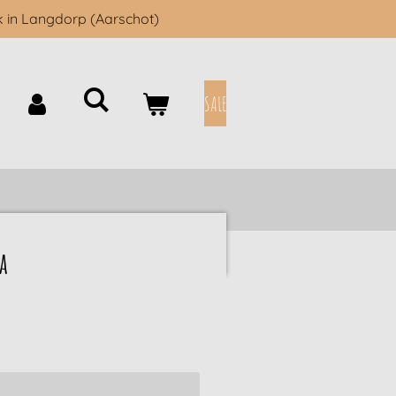
k in Langdorp (Aarschot)
SALE
a