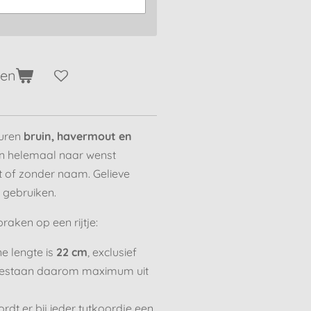
gen
euren
bruin, havermout en
an helemaal naar wenst
 of zonder naam. Gelieve
 gebruiken.
raken op een rijtje:
e lengte is
22 cm
, exclusief
 bestaan daarom maximum uit
ordt er bij ieder tutkoordje een