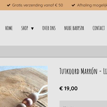
Gratis verzending vanaf € 50
Afhaling mogelij
HOME
SHOP
OVER ONS
NUBE BABYSPA
CONTACT
Tutkoord Marrón - Li
€ 19,00