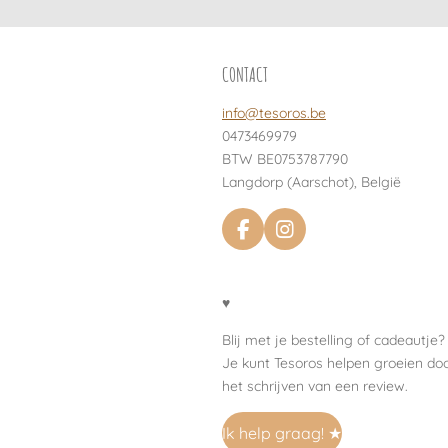
CONTACT
info@tesoros.be
0473469979
BTW BE0753787790
Langdorp (Aarschot), België
F
I
a
n
c
s
e
t
♥
b
a
o
g
Blij met je bestelling of cadeautje?
o
r
Je kunt Tesoros helpen groeien do
k
a
het schrijven van een review.
m
Ik help graag! ★